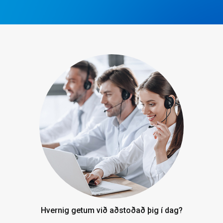
Hvernig getum við aðstoðað þig í dag?