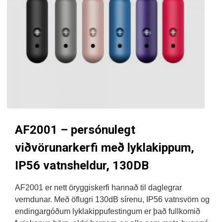
AF2001 – persónulegt
viðvörunarkerfi með lyklakippum,
IP56 vatnsheldur, 130DB
AF2001 er nett öryggiskerfi hannað til daglegrar
verndunar. Með öflugri 130dB sírenu, IP56 vatnsvörn og
endingargóðum lyklakippufestingum er það fullkomið