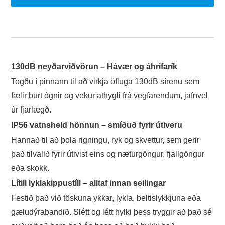
130dB neyðarviðvörun – Hávær og áhrifarík
Togðu í pinnann til að virkja öfluga 130dB sírenu sem
fælir burt ógnir og vekur athygli frá vegfarendum, jafnvel
úr fjarlægð.
IP56 vatnsheld hönnun – smíðuð fyrir útiveru
Hannað til að þola rigningu, ryk og skvettur, sem gerir
það tilvalið fyrir útivist eins og næturgöngur, fjallgöngur
eða skokk.
Lítill lyklakippustíll – alltaf innan seilingar
Festið það við töskuna ykkar, lykla, beltislykkjuna eða
gæludýrabandið. Slétt og létt hylki þess tryggir að það sé