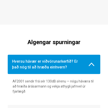
Algengar spurningar
Hversu hávær er viðvörunarkerfið? Er
það nóg til að hræða einhvern?
AF2001 sendir frá sér 130dB sírenu — nógu háværa til
að hræða árásarmann og vekja athygli jafnvel úr
fjarlægð.