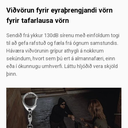
Viðvörun fyrir eyraþrengjandi vörn
fyrir tafarlausa vörn
Sendið frá ykkur 130dB sírenu með einföldum togi
til að gefa rafstuð og fæla frá ógnum samstundis.
Háværa viðvörunin grípur athygli á nokkrum
sekúndum, hvort sem þú ert á almannafæri, einn
eða í ókunnugu umhverfi. Láttu hljóðið vera skjöld
þinn.
Berðu það áreynslulaust í vasanum, bakpokanum eða á lyklakippu. Þunn og vinnuvistfræðileg hönnun gerir það tilvalið til daglegrar notkunar og veitir skjótan aðgang að vörn án þess að það þykki það. Hvert sem þú ferð, þá fylgir hugarróin með þér.
Blindandi LED-blikk fyrir neyðarsýnileika
Virkjaðu sterkt LED ljós með viðvörunarkerfinu til að lýsa upp dimmt umhverfi eða rugla ógnum. Fullkomið fyrir gönguferðir á nóttunni, til að gefa merki um hjálp eða til að blinda hugsanlegan árásarmann tímabundið. Öryggi og sýnileiki - allt í einum smelli.