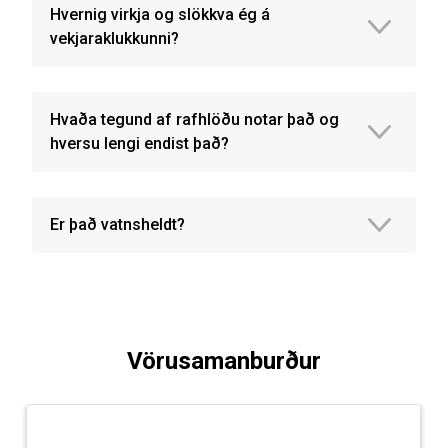
Hvernig virkja og slökkva ég á
vekjaraklukkunni?
Hvaða tegund af rafhlöðu notar það og
hversu lengi endist það?
Er það vatnsheldt?
Vörusamanburður