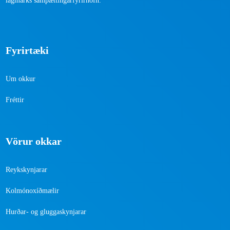
lágmarks samþættingarfyrirhöfn.
Fyrirtæki
Um okkur
Fréttir
Vörur okkar
Reykskynjarar
Kolmónoxíðmælir
Hurðar- og gluggaskynjarar