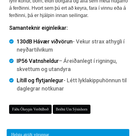
fyrir konur, börn, eldri borgara og alla sem meta hugarró
á ferðinni. Hvort sem þú ert að keyra, fara í vinnu eða á
ferðinni, þá er hjálpin innan seilingar.
Samanteknir eiginleikar:
130dB Hávær viðvörun
- Vekur strax athygli í
neyðartilvikum
IP56 Vatnsheldur
– Áreiðanlegt í rigningu,
skvettum og utandyra
Lítill og flytjanlegur
- Létt lyklakippuhönnun til
daglegrar notkunar
Fáðu Ókeypis Verðtilboð
Beiðni Um Sýnishorn
Helstu atriði vörunnar