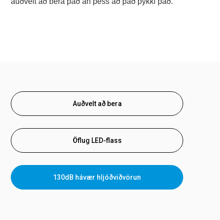
auðvelt að bera það án þess að það þykki það.
Auðvelt að bera
Öflug LED-flass
130dB hávær hljóðviðvörun