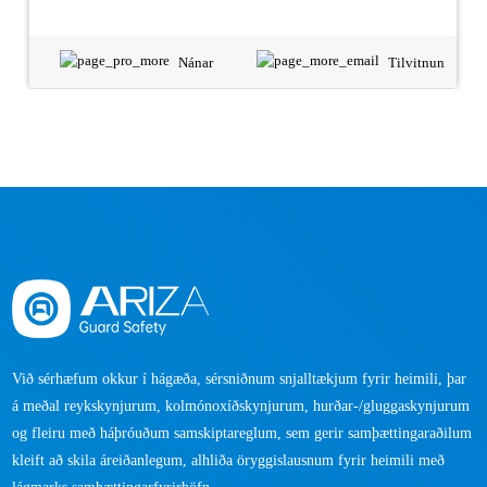
Nánar
Tilvitnun
Við sérhæfum okkur í hágæða, sérsniðnum snjalltækjum fyrir heimili, þar
á meðal reykskynjurum, kolmónoxíðskynjurum, hurðar-/gluggaskynjurum
og fleiru með háþróuðum samskiptareglum, sem gerir samþættingaraðilum
kleift að skila áreiðanlegum, alhliða öryggislausnum fyrir heimili með