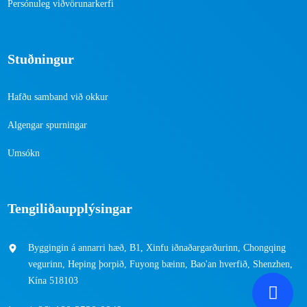
Persónuleg viðvörunarkerfi
Stuðningur
Hafðu samband við okkur
Algengar spurningar
Umsókn
Tengiliðaupplýsingar
Byggingin á annarri hæð, B1, Xinfu iðnaðargarðurinn, Chongqing
vegurinn, Heping þorpið, Fuyong bæinn, Bao'an hverfið, Shenzhen,
Kína 518103